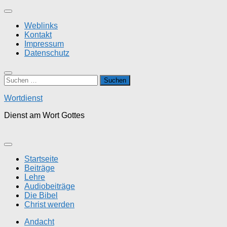
Zum
Inhalt
Weblinks
springen
Kontakt
Impressum
Datenschutz
Suchen
nach:
Wortdienst
Dienst am Wort Gottes
Startseite
Beiträge
Lehre
Audiobeiträge
Die Bibel
Christ werden
Andacht