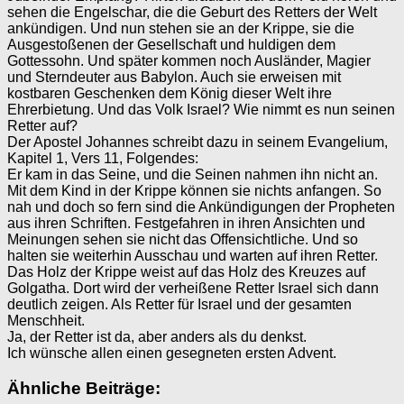
sehen die Engelschar, die die Geburt des Retters der Welt
ankündigen. Und nun stehen sie an der Krippe, sie die
Ausgestoßenen der Gesellschaft und huldigen dem
Gottessohn. Und später kommen noch Ausländer, Magier
und Sterndeuter aus Babylon. Auch sie erweisen mit
kostbaren Geschenken dem König dieser Welt ihre
Ehrerbietung. Und das Volk Israel? Wie nimmt es nun seinen
Retter auf?
Der Apostel Johannes schreibt dazu in seinem Evangelium,
Kapitel 1, Vers 11, Folgendes:
Er kam in das Seine, und die Seinen nahmen ihn nicht an.
Mit dem Kind in der Krippe können sie nichts anfangen. So
nah und doch so fern sind die Ankündigungen der Propheten
aus ihren Schriften. Festgefahren in ihren Ansichten und
Meinungen sehen sie nicht das Offensichtliche. Und so
halten sie weiterhin Ausschau und warten auf ihren Retter.
Das Holz der Krippe weist auf das Holz des Kreuzes auf
Golgatha. Dort wird der verheißene Retter Israel sich dann
deutlich zeigen. Als Retter für Israel und der gesamten
Menschheit.
Ja, der Retter ist da, aber anders als du denkst.
Ich wünsche allen einen gesegneten ersten Advent.
Ähnliche Beiträge: