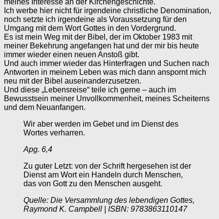
meines Interesse an der Kirchengeschichte.
Ich werbe hier nicht für irgendeine christliche Denomination,
noch setzte ich irgendeine als Voraussetzung für den
Umgang mit dem Wort Gottes in den Vordergrund.
Es ist mein Weg mit der Bibel, der im Oktober 1983 mit
meiner Bekehrung angefangen hat und der mir bis heute
immer wieder einen neuen Anstoß gibt.
Und auch immer wieder das Hinterfragen und Suchen nach
Antworten in meinem Leben was mich dann anspornt mich
neu mit der Bibel auseinanderzusetzen.
Und diese „Lebensreise“ teile ich gerne – auch im
Bewusstsein meiner Unvollkommenheit, meines Scheiterns
und dem Neuanfangen.
Wir aber werden im Gebet und im Dienst des
Wortes verharren.
Apg. 6,4
Zu guter Letzt: von der Schrift hergesehen ist der
Dienst am Wort ein Handeln durch Menschen,
das von Gott zu den Menschen ausgeht.
Quelle: Die Versammlung des lebendigen Gottes,
Raymond K. Campbell | ISBN: 9783863110147