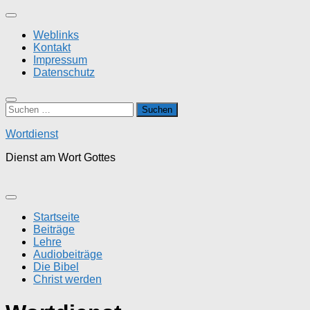
Zum
Inhalt
Weblinks
springen
Kontakt
Impressum
Datenschutz
Suchen
nach:
Wortdienst
Dienst am Wort Gottes
Startseite
Beiträge
Lehre
Audiobeiträge
Die Bibel
Christ werden