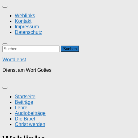
Zum
Inhalt
Weblinks
springen
Kontakt
Impressum
Datenschutz
Suchen
nach:
Wortdienst
Dienst am Wort Gottes
Startseite
Beiträge
Lehre
Audiobeiträge
Die Bibel
Christ werden