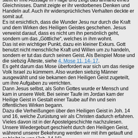
Gleichnisses. Damit zeigte er ihr verdorbenes Denken und
Handeln auf. Auch ihr widersprüchliches Verhalten deckte er
somit auf.
Es ist ersichtlich, dass die Wunder Jesu nur durch die Kraft
und dem Wirken des Heiligen Geistes geschehen. Jesus
verweist darauf, dass es nicht um ihn persönlich geht,
sondern um das „Göttliche“, welches in ihm wohnt.
Das ist ein wichtiger Punkt, dazu ein kleiner Exkurs. Gott
benutzt nicht menschliche Kraft und Willen um zu handeln,
sondern er tut das durch seinen Geist. Als Beispiel Mose und
die siebzig Älteste, siehe
4. Mose 11, 14- 17
.
Es geht darum das Mose überfordert war sich um das riesige
Volk Israel zu kümmern. Also wurden siebzig Männer
ausgewählt und sie bekamen den Heiligen Geist zugeteilt,
um ihre Aufgaben zu verrichten.
Dann Jesus selbst, als Sohn Gottes wurde er Mensch und
kam in unsere Welt. Bei seiner Taufe im Jordan kam der
Heilige Geist in Gestalt einer Taube auf ihn und sein
öffentliches Wirken begann.
Dazu die Verheißungen über den Heiligen Geist in Joh. 14
und 16, welche Zurüstung wir als Christen dadurch erfahren.
Vieles davon ist in der Apostelgeschichte nachzulesen.
Unsere Wiedergeburt geschieht durch den Heiligen Geist,
während unserer Bekehrung werden wir mit ihm getauft und