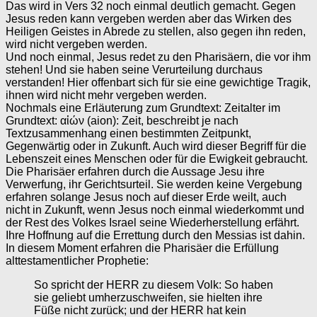
Das wird in Vers 32 noch einmal deutlich gemacht. Gegen
Jesus reden kann vergeben werden aber das Wirken des
Heiligen Geistes in Abrede zu stellen, also gegen ihn reden,
wird nicht vergeben werden.
Und noch einmal, Jesus redet zu den Pharisäern, die vor ihm
stehen! Und sie haben seine Verurteilung durchaus
verstanden! Hier offenbart sich für sie eine gewichtige Tragik,
ihnen wird nicht mehr vergeben werden.
Nochmals eine Erläuterung zum Grundtext: Zeitalter im
Grundtext: αἰών (aion): Zeit, beschreibt je nach
Textzusammenhang einen bestimmten Zeitpunkt,
Gegenwärtig oder in Zukunft. Auch wird dieser Begriff für die
Lebenszeit eines Menschen oder für die Ewigkeit gebraucht.
Die Pharisäer erfahren durch die Aussage Jesu ihre
Verwerfung, ihr Gerichtsurteil. Sie werden keine Vergebung
erfahren solange Jesus noch auf dieser Erde weilt, auch
nicht in Zukunft, wenn Jesus noch einmal wiederkommt und
der Rest des Volkes Israel seine Wiederherstellung erfährt.
Ihre Hoffnung auf die Errettung durch den Messias ist dahin.
In diesem Moment erfahren die Pharisäer die Erfüllung
alttestamentlicher Prophetie:
So spricht der HERR zu diesem Volk: So haben
sie geliebt umherzuschweifen, sie hielten ihre
Füße nicht zurück; und der HERR hat kein