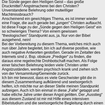
Die Sünde gegen den Heiligen Geist – das große
Druckmittel? Angstmacherei bei den Christen?
Unverstandene Belehrung oder mutwilliger
Machtmissbrauch?
Anscheinend ein gewichtiges Thema, es ist immer wieder
eine Frage, die auch gerade bei „jungen“ Christen auftaucht.
Ist diese Frage zu der „Sünde gegen den Heiligen Geist“ ein
so schwieriges Thema? Von einem gewissen
“theologischen” Standpunkt aus, ja. Nur von der Bibel
ausgehend, nein!
Bei der Vorbereitung zu diesem Thema, welches mich auch
nun über Jahre begleitet, bin ich auf diverse positive, wie
auch negative Antworten gestoßen. Gerade im Zeitalter des
Internets sind z. Bsp. obskure „Prediger“ zu finden, die
daraus eine regelrechte Drohbotschaft machen. Als Folge
einer falschen Belehrung leiden viele Christen unter
Angstzuständen, werden psychisch krank und ziehen sich
von der Versammlung/Gemeinde zurück.
Ich bin mir bewusst, dass es viele Geschwister gibt die in
diesem Zusammenhang aufklärend und seelsorgerlich
helfen, ich möchte nur an dieser Stelle meinen Standpunkt
aufzeigen. Auch ich bin einmal in diese „Falle“ getappt und
habe etliche Jahre unter dieser Angst gelitten. Der „Ausstieg“
aus diesem Zustand ist mir mit Hilfe eines intensiven
Bibelstudium und die seelsorgerliche Begleitung durch einen