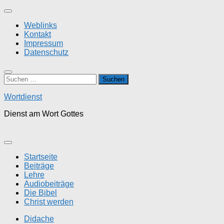
Zum
Inhalt
Weblinks
springen
Kontakt
Impressum
Datenschutz
Suchen
nach:
Wortdienst
Dienst am Wort Gottes
Startseite
Beiträge
Lehre
Audiobeiträge
Die Bibel
Christ werden
Didache