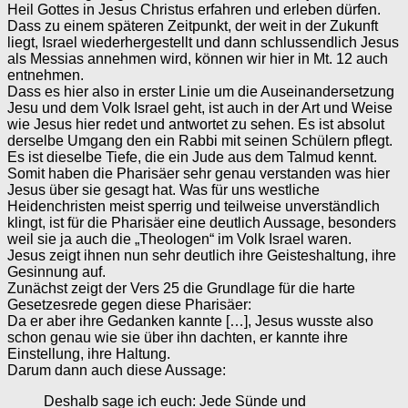
Heil Gottes in Jesus Christus erfahren und erleben dürfen.
Dass zu einem späteren Zeitpunkt, der weit in der Zukunft
liegt, Israel wiederhergestellt und dann schlussendlich Jesus
als Messias annehmen wird, können wir hier in Mt. 12 auch
entnehmen.
Dass es hier also in erster Linie um die Auseinandersetzung
Jesu und dem Volk Israel geht, ist auch in der Art und Weise
wie Jesus hier redet und antwortet zu sehen. Es ist absolut
derselbe Umgang den ein Rabbi mit seinen Schülern pflegt.
Es ist dieselbe Tiefe, die ein Jude aus dem Talmud kennt.
Somit haben die Pharisäer sehr genau verstanden was hier
Jesus über sie gesagt hat. Was für uns westliche
Heidenchristen meist sperrig und teilweise unverständlich
klingt, ist für die Pharisäer eine deutlich Aussage, besonders
weil sie ja auch die „Theologen“ im Volk Israel waren.
Jesus zeigt ihnen nun sehr deutlich ihre Geisteshaltung, ihre
Gesinnung auf.
Zunächst zeigt der Vers 25 die Grundlage für die harte
Gesetzesrede gegen diese Pharisäer:
Da er aber ihre Gedanken kannte […], Jesus wusste also
schon genau wie sie über ihn dachten, er kannte ihre
Einstellung, ihre Haltung.
Darum dann auch diese Aussage:
Deshalb sage ich euch: Jede Sünde und