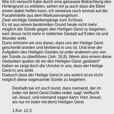
Wie ich versucht habe durch eine genauere Betrachtung den
Hintergrund zu erklären, sehen wir ja auch dass die Bibel
einem dabei helfen kann, ich verweise noch einmal auf die
Parallelstelle aus dem Markusevangelium.
Zwei wichtige Gedankengänge zum Schluss.
Es ist aus einem bestimmten Grund heute nicht mehr
möglich die Sünde gegen den Heiligen Geist zu begehen,
weil Jesus nicht mehr in leiblicher Gestalt auf Erden ist und
Wunder wirkt.
Dann erinnern wir uns daran, dass uns der Heilige Geist
geschenkt worden und bleibend in uns ist. Und eine der
Aufgaben des Heiligen Geistes ist unter anderem uns von
der Sünde zu überführen (Joh. 16,8). Wenn also einem diese
Gedanken quälen ob wir den Heiligen Geist „gelästert“
haben so zeigt doch die Unruhe in uns, dass der Heilige
Geist in uns wirkt.
Dadurch dass der Heilige Geist in uns wohnt ist es nicht
möglich diese sogenannte Sünde zu begehen:
Deshalb tue ich euch kund, dass niemand, der im
(oder mit dem) Geist Gottes redet, sagt: Verflucht
sei Jesus!, und niemand sagen kann: Herr Jesus!,
als nur im (oder mit dem) Heiligen Geist.
1.Kor. 12,3