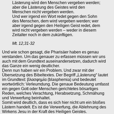
Lästerung wird den Menschen vergeben werden;
aber die Lästerung des Geistes wird den
Menschen nicht vergeben werden.
Und wer irgend ein Wort redet gegen den Sohn
des Menschen, dem wird vergeben werden; wer
aber irgend gegen den Heiligen Geist redet, dem
wird nicht vergeben werden – weder in diesem
Zeitalter noch in dem zukünftigen.
Mt. 12,31-32
Und wie schon gesagt, die Pharisäer haben es genau
verstanden. Um das genauer zu erfassen müssen wir uns
auch mit dem Grundtext auseinandersetzen, dadurch wird
das Ganze ein wenig deutlicher.
Denn nun haben wir ein Problem. Und zwar mit der
Übersetzung des Bibeltextes. Der Begriff „Lästerung“ lautet
im Grundtext: βλασφημία (blasphemia) und bedeutet
wortwörtlich: Verleumdung. Die genaue Bedeutung umfasst
ein gegen Gott oder Menschen gerichtetes bösartiges
Reden, welches Verachtung, Herabsetzung, Schmähung
und Verwerfung beinhaltet.
Somit wird deutlich, dass es sich hier nicht um ein bloßes
Lästern handelt. Es ist die Verwerfung, die Ablehnung des
Wirkens Jesu in der Kraft des Heiligen Geistes.