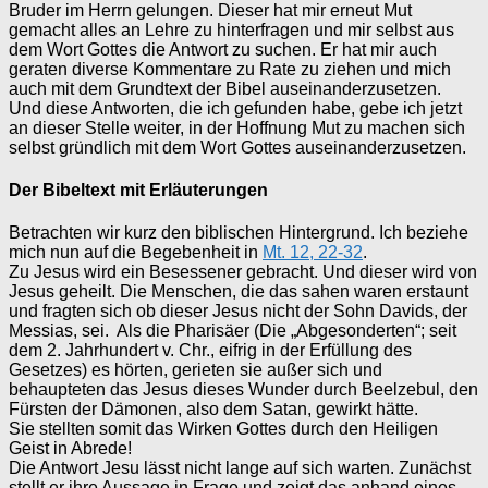
Bruder im Herrn gelungen. Dieser hat mir erneut Mut
gemacht alles an Lehre zu hinterfragen und mir selbst aus
dem Wort Gottes die Antwort zu suchen. Er hat mir auch
geraten diverse Kommentare zu Rate zu ziehen und mich
auch mit dem Grundtext der Bibel auseinanderzusetzen.
Und diese Antworten, die ich gefunden habe, gebe ich jetzt
an dieser Stelle weiter, in der Hoffnung Mut zu machen sich
selbst gründlich mit dem Wort Gottes auseinanderzusetzen.
Der Bibeltext mit Erläuterungen
Betrachten wir kurz den biblischen Hintergrund. Ich beziehe
mich nun auf die Begebenheit in
Mt. 12, 22-32
.
Zu Jesus wird ein Besessener gebracht. Und dieser wird von
Jesus geheilt. Die Menschen, die das sahen waren erstaunt
und fragten sich ob dieser Jesus nicht der Sohn Davids, der
Messias, sei. Als die Pharisäer (Die „Abgesonderten“; seit
dem 2. Jahrhundert v. Chr., eifrig in der Erfüllung des
Gesetzes) es hörten, gerieten sie außer sich und
behaupteten das Jesus dieses Wunder durch Beelzebul, den
Fürsten der Dämonen, also dem Satan, gewirkt hätte.
Sie stellten somit das Wirken Gottes durch den Heiligen
Geist in Abrede!
Die Antwort Jesu lässt nicht lange auf sich warten. Zunächst
stellt er ihre Aussage in Frage und zeigt das anhand eines