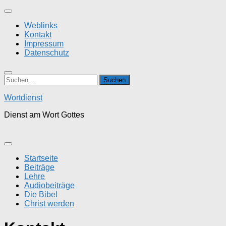
Zum
Inhalt
Weblinks
springen
Kontakt
Impressum
Datenschutz
Suchen
nach:
Wortdienst
Dienst am Wort Gottes
Startseite
Beiträge
Lehre
Audiobeiträge
Die Bibel
Christ werden