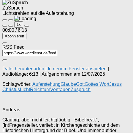
ZuSpruch
Lichtstrahlen auf die Auferstehung
Play
Pause
1x
Episode
Episode
00:00
/
6:13
Abonnieren
RSS Feed
Datei herunterladen
|
In neuem Fenster abspielen
|
Audiolänge: 6:13
|
Aufgenommen am 12/07/2025
Schlagwörter:
Auferstehung
Glaube
Gott
Gottes Wort
Jesus
Christus
Licht
Reichtum
Vertrauen
Zuspruch
Andreas
Gläubig, aber nicht leichtgläubig. "Bibelfreak",
(In)Fragensteller, verliebt in Kirchengeschichte und dem
Historischen Hintergrund der Bibel. Und immer auf der