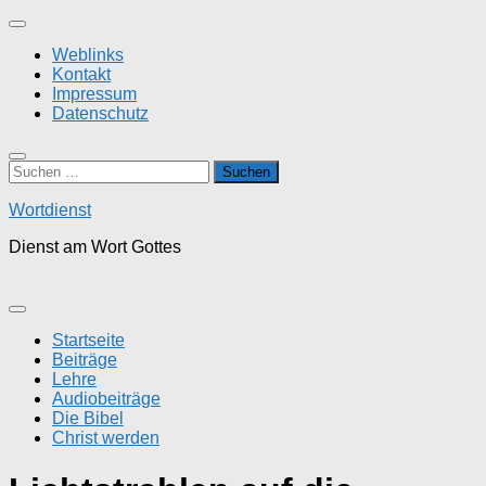
Zum
Inhalt
Weblinks
springen
Kontakt
Impressum
Datenschutz
Suchen
nach:
Wortdienst
Dienst am Wort Gottes
Startseite
Beiträge
Lehre
Audiobeiträge
Die Bibel
Christ werden