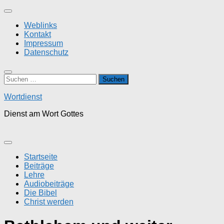
Zum
Inhalt
Weblinks
springen
Kontakt
Impressum
Datenschutz
Suchen
nach:
Wortdienst
Dienst am Wort Gottes
Startseite
Beiträge
Lehre
Audiobeiträge
Die Bibel
Christ werden