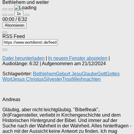
Bethlehem und weiter
Play
Pause
1x
Episode
Episode
00:00
/
6:32
Abonnieren
RSS Feed
Datei herunterladen
|
In neuem Fenster abspielen
|
Audiolänge: 6:32
|
Aufgenommen am 21/12/2024
Schlagwörter:
Bethlehem
Geburt Jesu
Glaube
Gott
Gottes
Wort
Jesus Christus
Silvester
Trost
Weihnachten
Andreas
Gläubig, aber nicht leichtgläubig. "Bibelfreak",
(In)Fragensteller, verliebt in Kirchengeschichte und dem
Historischen Hintergrund der Bibel. Und immer auf der
Suche nach der Wahrheit in der Wahrheit. Alles hinterfragen -
auch mit der Aussicht keine Antwort zu finden. Ich mag