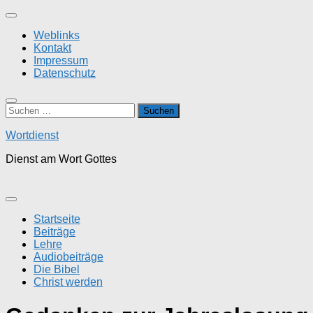
Zum
Inhalt
Weblinks
springen
Kontakt
Impressum
Datenschutz
Suchen
nach:
Wortdienst
Dienst am Wort Gottes
Startseite
Beiträge
Lehre
Audiobeiträge
Die Bibel
Christ werden