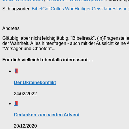
Schlagwörter:
Bibel
Gott
Gottes Wort
Heiliger Geist
Jahreslosun
Andreas
Gläubig, aber nicht leichtgläubig. "Bibelfreak", (In)Fragenste
der Wahrheit. Alles hinterfragen - auch mit der Aussicht keine
"Versager und Chaoten"...
Für dich vielleicht ebenfalls interessant …
0
Der Ukrainekonflikt
24/02/2022
0
Gedanken zum vierten Advent
20/12/2020