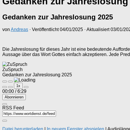
Gedanken zur Jahreslosung
Gedanken zur Jahreslosung 2025
von
Andreas
· Veröffentlicht
04/01/2025
· Aktualisiert
03/01/20
Die Jahreslosung für dieses Jahr ist eine bedeutende Aufford
Aussage über das Wort Gottes einfach akzeptieren. Jede Predig
ZuSpruch
Gedanken zur Jahreslosung 2025
Play
Pause
1x
Episode
Episode
00:00
/
6:29
Abonnieren
RSS Feed
Datei herunterladen
|
In neuem Fenster abspielen
|
Audiolänge