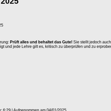
 2025
25
erung:
Prüft alles und behaltet das Gute!
Sie stellt jedoch auc
t und jede Lehre gilt es, kritisch zu überprüfen und zu erprobe
: 6:29
|
Aufgenommen am 04/01/2025