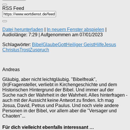
RSS Feed
Datei herunterladen
|
In neuem Fenster abspielen
|
Audiolänge: 7:29
|
Aufgenommen am 07/01/2023
Schlagwörter:
Bibel
Glaube
Gott
Heiliger Geist
Hilfe
Jesus
Christus
Trost
Zuspruch
Andreas
Gläubig, aber nicht leichtgläubig. "Bibelfreak",
(In)Fragensteller, verliebt in Kirchengeschichte und dem
Historischen Hintergrund der Bibel. Und immer auf der
Suche nach der Wahrheit in der Wahrheit. Alles hinterfragen -
auch mit der Aussicht keine Antwort zu finden. Ich mag
Josua, David, Petrus und Paulus. Und noch viele andere
Personen in der Bibel, vor allem aber die "Versager und
Chaoten"...
Für dich vielleicht ebenfalls interessant …