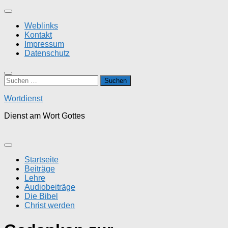
Zum
Inhalt
Weblinks
springen
Kontakt
Impressum
Datenschutz
Suchen
nach:
Wortdienst
Dienst am Wort Gottes
Startseite
Beiträge
Lehre
Audiobeiträge
Die Bibel
Christ werden