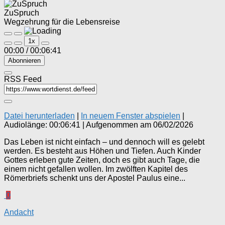
ZuSpruch
Wegzehrung für die Lebensreise
Play
Pause
1x
Episode
Episode
00:00
/
00:06:41
Abonnieren
RSS Feed
Datei herunterladen
|
In neuem Fenster abspielen
|
Audiolänge: 00:06:41
|
Aufgenommen am 06/02/2026
Das Leben ist nicht einfach – und dennoch will es gelebt
werden. Es besteht aus Höhen und Tiefen. Auch Kinder
Gottes erleben gute Zeiten, doch es gibt auch Tage, die
einem nicht gefallen wollen. Im zwölften Kapitel des
Römerbriefs schenkt uns der Apostel Paulus eine...
0
Andacht