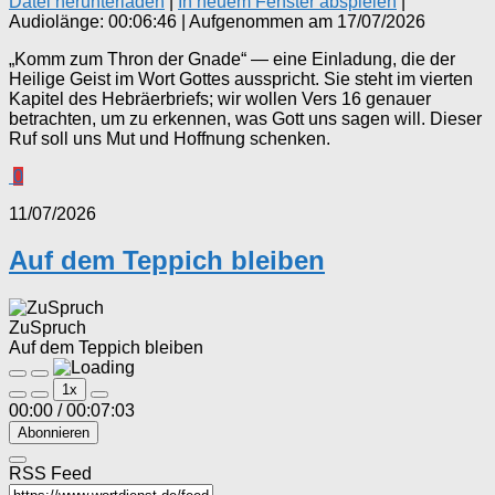
Datei herunterladen
|
In neuem Fenster abspielen
|
Audiolänge: 00:06:46
|
Aufgenommen am 17/07/2026
„Komm zum Thron der Gnade“ — eine Einladung, die der
Heilige Geist im Wort Gottes ausspricht. Sie steht im vierten
Kapitel des Hebräerbriefs; wir wollen Vers 16 genauer
betrachten, um zu erkennen, was Gott uns sagen will. Dieser
Ruf soll uns Mut und Hoffnung schenken.
0
11/07/2026
Auf dem Teppich bleiben
ZuSpruch
Auf dem Teppich bleiben
Play
Pause
1x
Episode
Episode
00:00
/
00:07:03
Abonnieren
RSS Feed