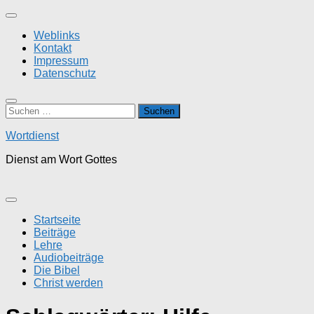
Zum
Inhalt
Weblinks
springen
Kontakt
Impressum
Datenschutz
Suchen
nach:
Wortdienst
Dienst am Wort Gottes
Startseite
Beiträge
Lehre
Audiobeiträge
Die Bibel
Christ werden