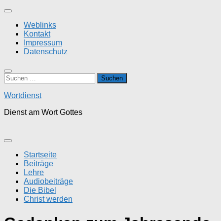
Zum
Inhalt
Weblinks
springen
Kontakt
Impressum
Datenschutz
Suchen
nach:
Wortdienst
Dienst am Wort Gottes
Startseite
Beiträge
Lehre
Audiobeiträge
Die Bibel
Christ werden