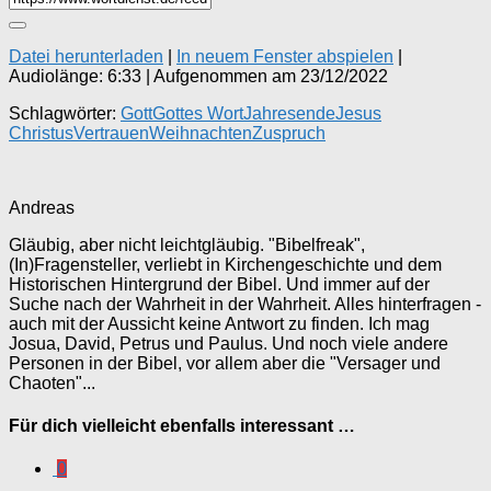
Datei herunterladen
|
In neuem Fenster abspielen
|
Audiolänge: 6:33
|
Aufgenommen am 23/12/2022
Schlagwörter:
Gott
Gottes Wort
Jahresende
Jesus
Christus
Vertrauen
Weihnachten
Zuspruch
Andreas
Gläubig, aber nicht leichtgläubig. "Bibelfreak",
(In)Fragensteller, verliebt in Kirchengeschichte und dem
Historischen Hintergrund der Bibel. Und immer auf der
Suche nach der Wahrheit in der Wahrheit. Alles hinterfragen -
auch mit der Aussicht keine Antwort zu finden. Ich mag
Josua, David, Petrus und Paulus. Und noch viele andere
Personen in der Bibel, vor allem aber die "Versager und
Chaoten"...
Für dich vielleicht ebenfalls interessant …
0