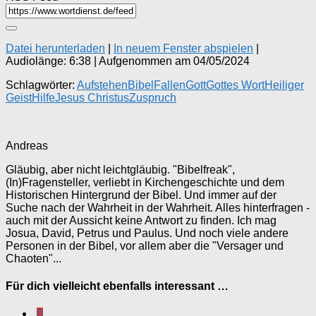
Datei herunterladen
|
In neuem Fenster abspielen
|
Audiolänge: 6:38
|
Aufgenommen am 04/05/2024
Schlagwörter:
Aufstehen
Bibel
Fallen
Gott
Gottes Wort
Heiliger
Geist
Hilfe
Jesus Christus
Zuspruch
Andreas
Gläubig, aber nicht leichtgläubig. "Bibelfreak",
(In)Fragensteller, verliebt in Kirchengeschichte und dem
Historischen Hintergrund der Bibel. Und immer auf der
Suche nach der Wahrheit in der Wahrheit. Alles hinterfragen -
auch mit der Aussicht keine Antwort zu finden. Ich mag
Josua, David, Petrus und Paulus. Und noch viele andere
Personen in der Bibel, vor allem aber die "Versager und
Chaoten"...
Für dich vielleicht ebenfalls interessant …
0