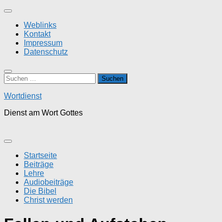
Zum
Inhalt
Weblinks
springen
Kontakt
Impressum
Datenschutz
Suchen
nach:
Wortdienst
Dienst am Wort Gottes
Startseite
Beiträge
Lehre
Audiobeiträge
Die Bibel
Christ werden