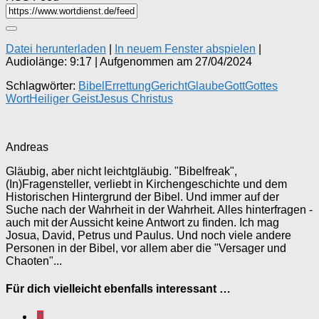
Datei herunterladen
|
In neuem Fenster abspielen
|
Audiolänge: 9:17
|
Aufgenommen am 27/04/2024
Schlagwörter:
Bibel
Errettung
Gericht
Glaube
Gott
Gottes
Wort
Heiliger Geist
Jesus Christus
Andreas
Gläubig, aber nicht leichtgläubig. "Bibelfreak",
(In)Fragensteller, verliebt in Kirchengeschichte und dem
Historischen Hintergrund der Bibel. Und immer auf der
Suche nach der Wahrheit in der Wahrheit. Alles hinterfragen -
auch mit der Aussicht keine Antwort zu finden. Ich mag
Josua, David, Petrus und Paulus. Und noch viele andere
Personen in der Bibel, vor allem aber die "Versager und
Chaoten"...
Für dich vielleicht ebenfalls interessant …
0