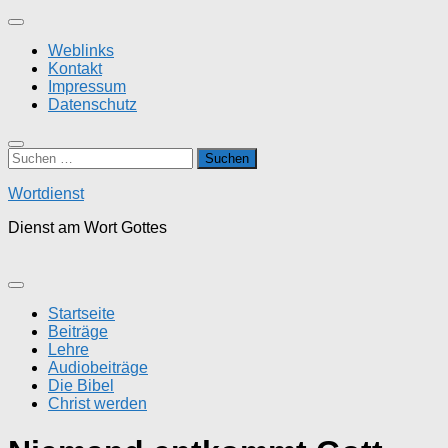
Zum
Inhalt
Weblinks
springen
Kontakt
Impressum
Datenschutz
Suchen
nach:
Wortdienst
Dienst am Wort Gottes
Startseite
Beiträge
Lehre
Audiobeiträge
Die Bibel
Christ werden