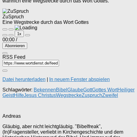
wahrlich eine Wegstrecke durch das Wort Gottes.
ZuSpruch
Eine Wegstrecke durch das Wort Gottes
Play
Pause
1x
Episode
Episode
00:00
/
Abonnieren
RSS Feed
Datei herunterladen
|
In neuem Fenster abspielen
Schlagwörter:
Bekennen
Bibel
Glaube
Gott
Gottes Wort
Heiliger
Geist
Hilfe
Jesus Christus
Wegstrecke
Zuspruch
Zweifel
Andreas
Gläubig, aber nicht leichtgläubig. "Bibelfreak",
(In)Fragensteller, verliebt in Kirchengeschichte und dem