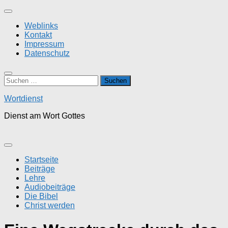
Zum
Inhalt
Weblinks
springen
Kontakt
Impressum
Datenschutz
Suchen
nach:
Wortdienst
Dienst am Wort Gottes
Startseite
Beiträge
Lehre
Audiobeiträge
Die Bibel
Christ werden