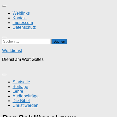
Zum
Inhalt
Weblinks
springen
Kontakt
Impressum
Datenschutz
Suchen
nach:
Wortdienst
Dienst am Wort Gottes
Startseite
Beiträge
Lehre
Audiobeiträge
Die Bibel
Christ werden