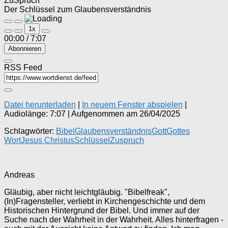
ZuSpruch
Der Schlüssel zum Glaubensverständnis
Play
Pause
1x
Episode
Episode
00:00
/
7:07
Abonnieren
RSS Feed
Datei herunterladen
|
In neuem Fenster abspielen
|
Audiolänge: 7:07
|
Aufgenommen am 26/04/2025
Schlagwörter:
Bibel
Glaubensverständnis
Gott
Gottes
Wort
Jesus Christus
Schlüssel
Zuspruch
Andreas
Gläubig, aber nicht leichtgläubig. "Bibelfreak",
(In)Fragensteller, verliebt in Kirchengeschichte und dem
Historischen Hintergrund der Bibel. Und immer auf der
Suche nach der Wahrheit in der Wahrheit. Alles hinterfragen -