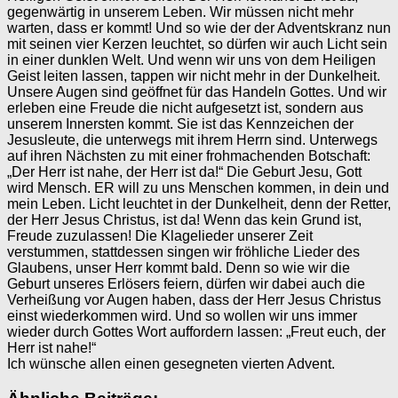
gegenwärtig in unserem Leben. Wir müssen nicht mehr
warten, dass er kommt! Und so wie der der Adventskranz nun
mit seinen vier Kerzen leuchtet, so dürfen wir auch Licht sein
in einer dunklen Welt. Und wenn wir uns von dem Heiligen
Geist leiten lassen, tappen wir nicht mehr in der Dunkelheit.
Unsere Augen sind geöffnet für das Handeln Gottes. Und wir
erleben eine Freude die nicht aufgesetzt ist, sondern aus
unserem Innersten kommt. Sie ist das Kennzeichen der
Jesusleute, die unterwegs mit ihrem Herrn sind. Unterwegs
auf ihren Nächsten zu mit einer frohmachenden Botschaft:
„Der Herr ist nahe, der Herr ist da!“ Die Geburt Jesu, Gott
wird Mensch. ER will zu uns Menschen kommen, in dein und
mein Leben. Licht leuchtet in der Dunkelheit, denn der Retter,
der Herr Jesus Christus, ist da! Wenn das kein Grund ist,
Freude zuzulassen! Die Klagelieder unserer Zeit
verstummen, stattdessen singen wir fröhliche Lieder des
Glaubens, unser Herr kommt bald. Denn so wie wir die
Geburt unseres Erlösers feiern, dürfen wir dabei auch die
Verheißung vor Augen haben, dass der Herr Jesus Christus
einst wiederkommen wird. Und so wollen wir uns immer
wieder durch Gottes Wort auffordern lassen: „Freut euch, der
Herr ist nahe!“
Ich wünsche allen einen gesegneten vierten Advent.