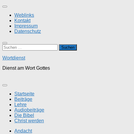
Zum
Inhalt
Weblinks
springen
Kontakt
Impressum
Datenschutz
Suchen
nach:
Wortdienst
Dienst am Wort Gottes
Startseite
Beiträge
Lehre
Audiobeiträge
Die Bibel
Christ werden
Andacht