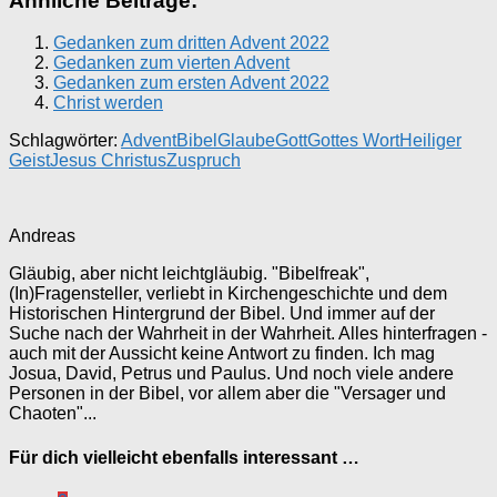
Ähnliche Beiträge:
Gedanken zum dritten Advent 2022
Gedanken zum vierten Advent
Gedanken zum ersten Advent 2022
Christ werden
Schlagwörter:
Advent
Bibel
Glaube
Gott
Gottes Wort
Heiliger
Geist
Jesus Christus
Zuspruch
Andreas
Gläubig, aber nicht leichtgläubig. "Bibelfreak",
(In)Fragensteller, verliebt in Kirchengeschichte und dem
Historischen Hintergrund der Bibel. Und immer auf der
Suche nach der Wahrheit in der Wahrheit. Alles hinterfragen -
auch mit der Aussicht keine Antwort zu finden. Ich mag
Josua, David, Petrus und Paulus. Und noch viele andere
Personen in der Bibel, vor allem aber die "Versager und
Chaoten"...
Für dich vielleicht ebenfalls interessant …