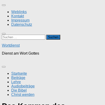
Zum
Inhalt
Weblinks
springen
Kontakt
Impressum
Datenschutz
Suchen
nach:
Wortdienst
Dienst am Wort Gottes
Startseite
Beiträge
Lehre
Audiobeiträge
Die Bibel
Christ werden