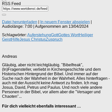
RSS Feed
Datei herunterladen
|
In neuem Fenster abspielen
|
Audiolänge: 7:00
|
Aufgenommen am 13/04/2024
Schlagwörter:
Auferstehung
Gott
Gottes Wort
Heiliger
Geist
Hilfe
Jesus Christus
Zuspruch
Andreas
Gläubig, aber nicht leichtgläubig. "Bibelfreak",
(In)Fragensteller, verliebt in Kirchengeschichte und dem
Historischen Hintergrund der Bibel. Und immer auf der
Suche nach der Wahrheit in der Wahrheit. Alles hinterfragen -
auch mit der Aussicht keine Antwort zu finden. Ich mag
Josua, David, Petrus und Paulus. Und noch viele andere
Personen in der Bibel, vor allem aber die "Versager und
Chaoten"...
Für dich vielleicht ebenfalls interessant …