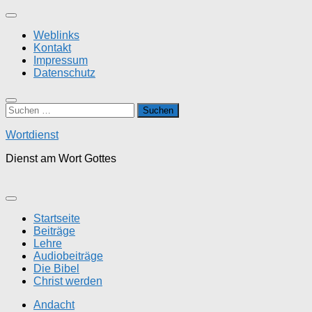
Zum
Inhalt
Weblinks
springen
Kontakt
Impressum
Datenschutz
Suchen
nach:
Wortdienst
Dienst am Wort Gottes
Startseite
Beiträge
Lehre
Audiobeiträge
Die Bibel
Christ werden
Andacht