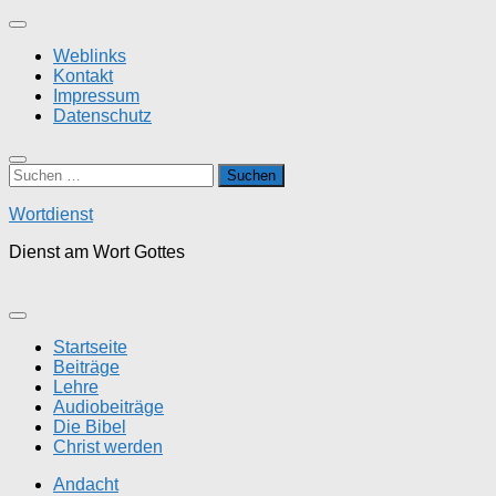
Zum
Inhalt
Weblinks
springen
Kontakt
Impressum
Datenschutz
Suchen
nach:
Wortdienst
Dienst am Wort Gottes
Startseite
Beiträge
Lehre
Audiobeiträge
Die Bibel
Christ werden
Andacht