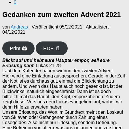
0
Gedanken zum zweiten Advent 2021
von
Andreas
· Veröffentlicht
05/12/2021
· Aktualisiert
04/12/2021
Print 🖨
PDF 📄
Blickt auf und hebt eure Häupter empor, weil eure
Erlösung naht.
Lukas 21,28
Laut dem Kalender haben wir nun den zweiten Advent.
Hier wird eine Einladung ausgesprochen. Gerade in der Zeit
der Not ist es durchaus gut, einmal die Blickrichtung zu
ändern. Und wenn das Haupt auch noch gesenkt ist, ist der
Blickwinkel natürlich eingeschränkt. Dann ist es doch
hilfreich mal das Haupt, den Kopf, emporzuheben. Zudem
zeigt dieser Vers aus dem Lukasevangelium auf, woher wir
denn Hilfe zu erwarten haben.
Unsere Erlösung, das Wort im Grundtext meint den Loskauf
von Sklaven oder Gefangenen durch Zahlung eines
Lösegeldes. Also nicht nur Erlösung, sondern Befreiung.
Eine Befreiung von allem, was uns gefangen und zerstören