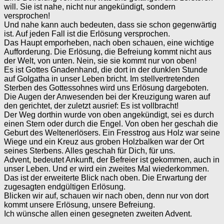
will. Sie ist nahe, nicht nur angekündigt, sondern
versprochen!
Und nahe kann auch bedeuten, dass sie schon gegenwärtig
ist. Auf jeden Fall ist die Erlösung versprochen.
Das Haupt emporheben, nach oben schauen, eine wichtige
Aufforderung. Die Erlösung, die Befreiung kommt nicht aus
der Welt, von unten. Nein, sie sie kommt nur von oben!
Es ist Gottes Gnadenhand, die dort in der dunklen Stunde
auf Golgatha in unser Leben bricht. Im stellvertretenden
Sterben des Gottessohnes wird uns Erlösung dargeboten.
Die Augen der Anwesenden bei der Kreuzigung waren auf
den gerichtet, der zuletzt ausrief: Es ist vollbracht!
Der Weg dorthin wurde von oben angekündigt, sei es durch
einen Stern oder durch die Engel. Von oben her geschah die
Geburt des Weltenerlösers. Ein Fresstrog aus Holz war seine
Wiege und ein Kreuz aus groben Holzbalken war der Ort
seines Sterbens. Alles geschah für Dich, für uns.
Advent, bedeutet Ankunft, der Befreier ist gekommen, auch in
unser Leben. Und er wird ein zweites Mal wiederkommen.
Das ist der erweiterte Blick nach oben. Die Erwartung der
zugesagten endgültigen Erlösung.
Blicken wir auf, schauen wir nach oben, denn nur von dort
kommt unsere Erlösung, unsere Befreiung.
Ich wünsche allen einen gesegneten zweiten Advent.