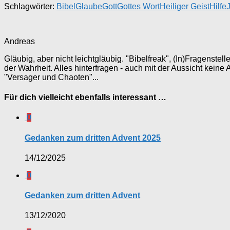
Schlagwörter:
Bibel
Glaube
Gott
Gottes Wort
Heiliger Geist
Hilfe
Andreas
Gläubig, aber nicht leichtgläubig. "Bibelfreak", (In)Fragenste
der Wahrheit. Alles hinterfragen - auch mit der Aussicht keine
"Versager und Chaoten"...
Für dich vielleicht ebenfalls interessant …
0
Gedanken zum dritten Advent 2025
14/12/2025
0
Gedanken zum dritten Advent
13/12/2020