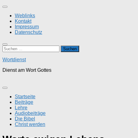
Zum
Inhalt
Weblinks
springen
Kontakt
Impressum
Datenschutz
Suchen
nach:
Wortdienst
Dienst am Wort Gottes
Startseite
Beiträge
Lehre
Audiobeiträge
Die Bibel
Christ werden