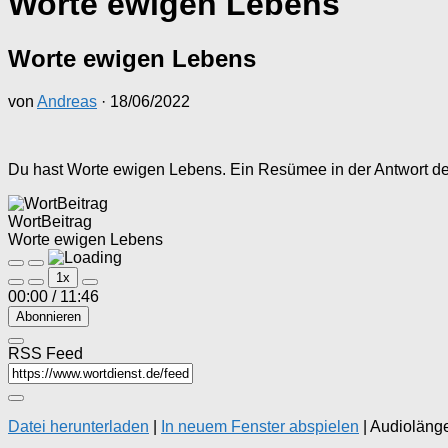
Worte ewigen Lebens
Worte ewigen Lebens
von
Andreas
·
18/06/2022
Du hast Worte ewigen Lebens. Ein Resümee in der Antwort des 
WortBeitrag
Worte ewigen Lebens
Play
Pause
1x
Episode
Episode
00:00
/
11:46
Abonnieren
RSS Feed
Datei herunterladen
|
In neuem Fenster abspielen
|
Audiolänge