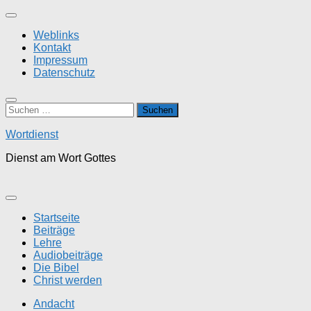
Zum
Inhalt
Weblinks
springen
Kontakt
Impressum
Datenschutz
Suchen
nach:
Wortdienst
Dienst am Wort Gottes
Startseite
Beiträge
Lehre
Audiobeiträge
Die Bibel
Christ werden
Andacht