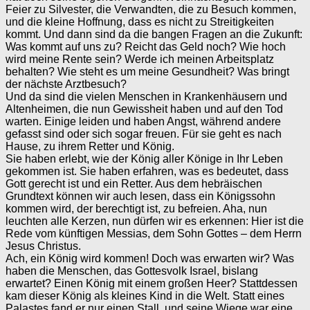
Feier zu Silvester, die Verwandten, die zu Besuch kommen,
und die kleine Hoffnung, dass es nicht zu Streitigkeiten
kommt. Und dann sind da die bangen Fragen an die Zukunft:
Was kommt auf uns zu? Reicht das Geld noch? Wie hoch
wird meine Rente sein? Werde ich meinen Arbeitsplatz
behalten? Wie steht es um meine Gesundheit? Was bringt
der nächste Arztbesuch?
Und da sind die vielen Menschen in Krankenhäusern und
Altenheimen, die nun Gewissheit haben und auf den Tod
warten. Einige leiden und haben Angst, während andere
gefasst sind oder sich sogar freuen. Für sie geht es nach
Hause, zu ihrem Retter und König.
Sie haben erlebt, wie der König aller Könige in Ihr Leben
gekommen ist. Sie haben erfahren, was es bedeutet, dass
Gott gerecht ist und ein Retter. Aus dem hebräischen
Grundtext können wir auch lesen, dass ein Königssohn
kommen wird, der berechtigt ist, zu befreien. Aha, nun
leuchten alle Kerzen, nun dürfen wir es erkennen: Hier ist die
Rede vom künftigen Messias, dem Sohn Gottes – dem Herrn
Jesus Christus.
Ach, ein König wird kommen! Doch was erwarten wir? Was
haben die Menschen, das Gottesvolk Israel, bislang
erwartet? Einen König mit einem großen Heer? Stattdessen
kam dieser König als kleines Kind in die Welt. Statt eines
Palastes fand er nur einen Stall, und seine Wiege war eine