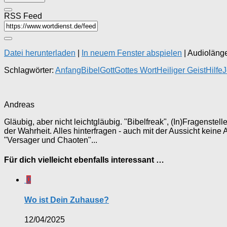
RSS Feed
Datei herunterladen
|
In neuem Fenster abspielen
|
Audiolänge
Schlagwörter:
Anfang
Bibel
Gott
Gottes Wort
Heiliger Geist
Hilfe
J
Andreas
Gläubig, aber nicht leichtgläubig. "Bibelfreak", (In)Fragenste
der Wahrheit. Alles hinterfragen - auch mit der Aussicht keine
"Versager und Chaoten"...
Für dich vielleicht ebenfalls interessant …
0
Wo ist Dein Zuhause?
12/04/2025