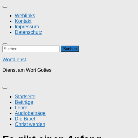
Zum
Inhalt
Weblinks
springen
Kontakt
Impressum
Datenschutz
Suchen
nach:
Wortdienst
Dienst am Wort Gottes
Startseite
Beiträge
Lehre
Audiobeiträge
Die Bibel
Christ werden