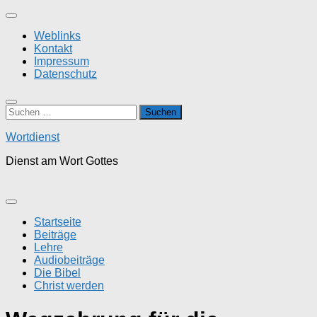
Zum
Inhalt
Weblinks
springen
Kontakt
Impressum
Datenschutz
Suchen
nach:
Wortdienst
Dienst am Wort Gottes
Startseite
Beiträge
Lehre
Audiobeiträge
Die Bibel
Christ werden