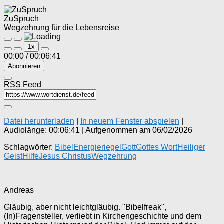
ZuSpruch
Wegzehrung für die Lebensreise
Play
Pause
1x
Episode
Episode
00:00
/
00:06:41
Abonnieren
RSS Feed
Datei herunterladen
|
In neuem Fenster abspielen
|
Audiolänge: 00:06:41
|
Aufgenommen am 06/02/2026
Schlagwörter:
Bibel
Energieriegel
Gott
Gottes Wort
Heiliger
Geist
Hilfe
Jesus Christus
Wegzehrung
Andreas
Gläubig, aber nicht leichtgläubig. "Bibelfreak",
(In)Fragensteller, verliebt in Kirchengeschichte und dem