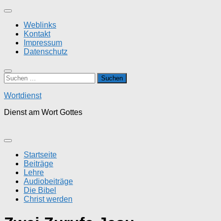
Zum
Inhalt
Weblinks
springen
Kontakt
Impressum
Datenschutz
Suchen
nach:
Wortdienst
Dienst am Wort Gottes
Startseite
Beiträge
Lehre
Audiobeiträge
Die Bibel
Christ werden