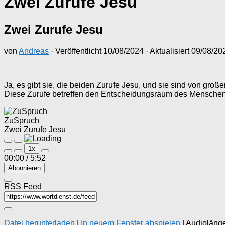
Zwei Zurufe Jesu
Zwei Zurufe Jesu
von
Andreas
· Veröffentlicht
10/08/2024
· Aktualisiert
09/08/20
Ja, es gibt sie, die beiden Zurufe Jesu, und sie sind von groß
Diese Zurufe betreffen den Entscheidungsraum des Menschen: 
ZuSpruch
Zwei Zurufe Jesu
Play
Pause
1x
Episode
Episode
00:00
/
5:52
Abonnieren
RSS Feed
Datei herunterladen
|
In neuem Fenster abspielen
|
Audiolänge