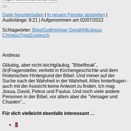
Datei herunterladen
|
In neuem Fenster abspielen
|
Audiolänge: 9:21
|
Aufgenommen am 02/07/2022
Schlagwörter:
Bibel
Gott
Heiliger Geist
Hilfe
Jesus
Christus
Trost
Zuspruch
Andreas
Gläubig, aber nicht leichtgläubig. "Bibelfreak",
(In)Fragensteller, verliebt in Kirchengeschichte und dem
Historischen Hintergrund der Bibel. Und immer auf der
Suche nach der Wahrheit in der Wahrheit. Alles hinterfragen -
auch mit der Aussicht keine Antwort zu finden. Ich mag
Josua, David, Petrus und Paulus. Und noch viele andere
Personen in der Bibel, vor allem aber die "Versager und
Chaoten"...
Für dich vielleicht ebenfalls interessant …
0