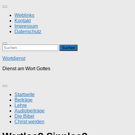
Zum
Inhalt
Weblinks
springen
Kontakt
Impressum
Datenschutz
Suchen
nach:
Wortdienst
Dienst am Wort Gottes
Startseite
Beiträge
Lehre
Audiobeiträge
Die Bibel
Christ werden