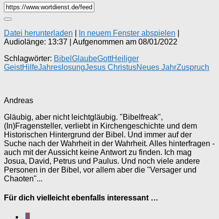
Datei herunterladen
|
In neuem Fenster abspielen
|
Audiolänge: 13:37
|
Aufgenommen am 08/01/2022
Schlagwörter:
Bibel
Glaube
Gott
Heiliger
Geist
Hilfe
Jahreslosung
Jesus Christus
Neues Jahr
Zuspruch
Andreas
Gläubig, aber nicht leichtgläubig. "Bibelfreak",
(In)Fragensteller, verliebt in Kirchengeschichte und dem
Historischen Hintergrund der Bibel. Und immer auf der
Suche nach der Wahrheit in der Wahrheit. Alles hinterfragen -
auch mit der Aussicht keine Antwort zu finden. Ich mag
Josua, David, Petrus und Paulus. Und noch viele andere
Personen in der Bibel, vor allem aber die "Versager und
Chaoten"...
Für dich vielleicht ebenfalls interessant …
0