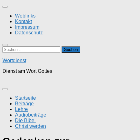
Zum
Inhalt
Weblinks
springen
Kontakt
Impressum
Datenschutz
Suchen
nach:
Wortdienst
Dienst am Wort Gottes
Startseite
Beiträge
Lehre
Audiobeiträge
Die Bibel
Christ werden