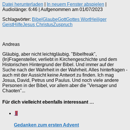
Datei herunterladen
|
In neuem Fenster abspielen
|
Audiolänge: 6:46
|
Aufgenommen am 01/07/2023
Schlagwörter:
Bibel
Glaube
Gott
Gottes Wort
Heiliger
Geist
Hilfe
Jesus Christus
Zuspruch
Andreas
Gläubig, aber nicht leichtgläubig. "Bibelfreak",
(In)Fragensteller, verliebt in Kirchengeschichte und dem
Historischen Hintergrund der Bibel. Und immer auf der
Suche nach der Wahrheit in der Wahrheit. Alles hinterfragen -
auch mit der Aussicht keine Antwort zu finden. Ich mag
Josua, David, Petrus und Paulus. Und noch viele andere
Personen in der Bibel, vor allem aber die "Versager und
Chaoten"...
Für dich vielleicht ebenfalls interessant …
0
Gedanken zum ersten Advent