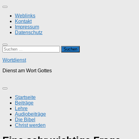
Zum
Inhalt
Weblinks
springen
Kontakt
Impressum
Datenschutz
Suchen
nach:
Wortdienst
Dienst am Wort Gottes
Startseite
Beiträge
Lehre
Audiobeiträge
Die Bibel
Christ werden