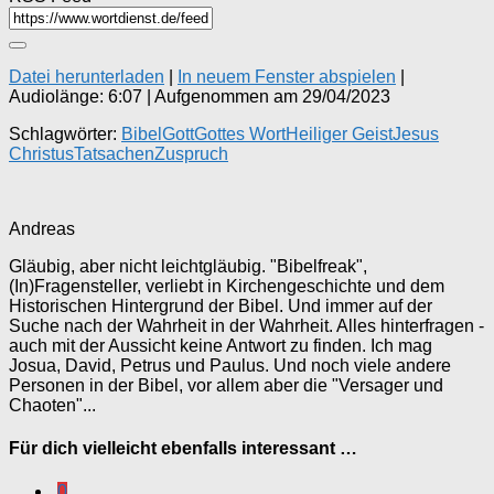
Datei herunterladen
|
In neuem Fenster abspielen
|
Audiolänge: 6:07
|
Aufgenommen am 29/04/2023
Schlagwörter:
Bibel
Gott
Gottes Wort
Heiliger Geist
Jesus
Christus
Tatsachen
Zuspruch
Andreas
Gläubig, aber nicht leichtgläubig. "Bibelfreak",
(In)Fragensteller, verliebt in Kirchengeschichte und dem
Historischen Hintergrund der Bibel. Und immer auf der
Suche nach der Wahrheit in der Wahrheit. Alles hinterfragen -
auch mit der Aussicht keine Antwort zu finden. Ich mag
Josua, David, Petrus und Paulus. Und noch viele andere
Personen in der Bibel, vor allem aber die "Versager und
Chaoten"...
Für dich vielleicht ebenfalls interessant …
0