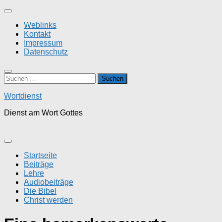
Zum
Inhalt
Weblinks
springen
Kontakt
Impressum
Datenschutz
Suchen
nach:
Wortdienst
Dienst am Wort Gottes
Startseite
Beiträge
Lehre
Audiobeiträge
Die Bibel
Christ werden