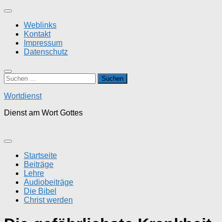
Zum
Inhalt
Weblinks
springen
Kontakt
Impressum
Datenschutz
Suchen
nach:
Wortdienst
Dienst am Wort Gottes
Startseite
Beiträge
Lehre
Audiobeiträge
Die Bibel
Christ werden