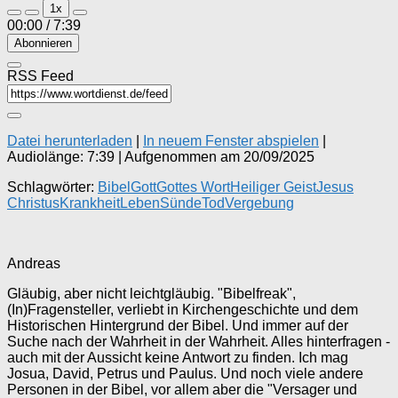
Play
Pause
1x
Episode
Episode
00:00
/
7:39
Abonnieren
RSS Feed
Datei herunterladen
|
In neuem Fenster abspielen
|
Audiolänge: 7:39
|
Aufgenommen am 20/09/2025
Schlagwörter:
Bibel
Gott
Gottes Wort
Heiliger Geist
Jesus
Christus
Krankheit
Leben
Sünde
Tod
Vergebung
Andreas
Gläubig, aber nicht leichtgläubig. "Bibelfreak",
(In)Fragensteller, verliebt in Kirchengeschichte und dem
Historischen Hintergrund der Bibel. Und immer auf der
Suche nach der Wahrheit in der Wahrheit. Alles hinterfragen -
auch mit der Aussicht keine Antwort zu finden. Ich mag
Josua, David, Petrus und Paulus. Und noch viele andere
Personen in der Bibel, vor allem aber die "Versager und