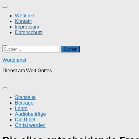
Zum
Inhalt
Weblinks
springen
Kontakt
Impressum
Datenschutz
Suchen
nach:
Wortdienst
Dienst am Wort Gottes
Startseite
Beiträge
Lehre
Audiobeiträge
Die Bibel
Christ werden