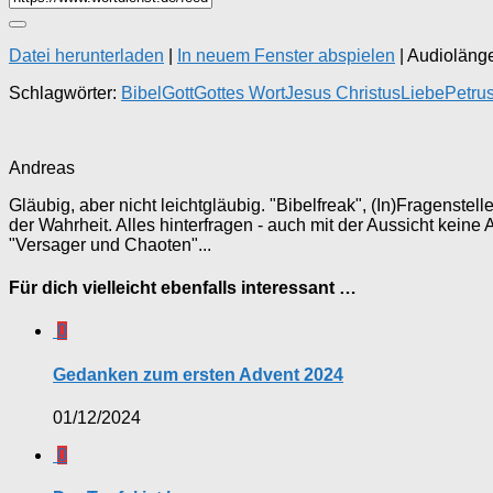
Datei herunterladen
|
In neuem Fenster abspielen
|
Audiolänge
Schlagwörter:
Bibel
Gott
Gottes Wort
Jesus Christus
Liebe
Petru
Andreas
Gläubig, aber nicht leichtgläubig. "Bibelfreak", (In)Fragenste
der Wahrheit. Alles hinterfragen - auch mit der Aussicht keine
"Versager und Chaoten"...
Für dich vielleicht ebenfalls interessant …
0
Gedanken zum ersten Advent 2024
01/12/2024
0