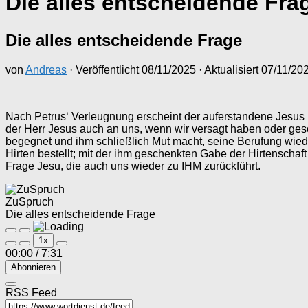
Die alles entscheidende Fra
Die alles entscheidende Frage
von
Andreas
· Veröffentlicht
08/11/2025
· Aktualisiert
07/11/20
Nach Petrus‘ Verleugnung erscheint der auferstandene Jesus ih
der Herr Jesus auch an uns, wenn wir versagt haben oder ges
begegnet und ihm schließlich Mut macht, seine Berufung wied
Hirten bestellt; mit der ihm geschenkten Gabe der Hirtenschaft
Frage Jesu, die auch uns wieder zu IHM zurückführt.
ZuSpruch
Die alles entscheidende Frage
Play
Pause
1x
Episode
Episode
00:00
/
7:31
Abonnieren
RSS Feed