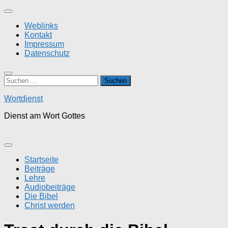
Zum
Inhalt
Weblinks
springen
Kontakt
Impressum
Datenschutz
Suchen
nach:
Wortdienst
Dienst am Wort Gottes
Startseite
Beiträge
Lehre
Audiobeiträge
Die Bibel
Christ werden