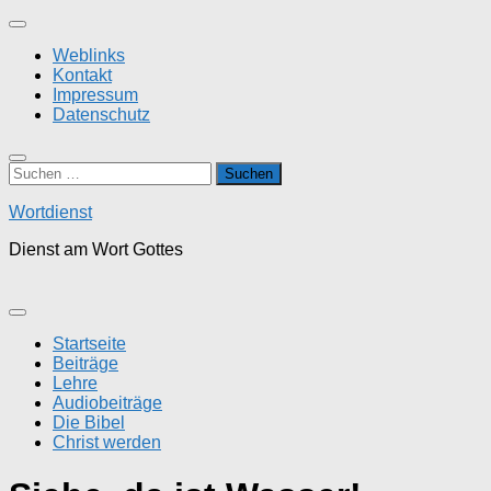
Zum
Inhalt
Weblinks
springen
Kontakt
Impressum
Datenschutz
Suchen
nach:
Wortdienst
Dienst am Wort Gottes
Startseite
Beiträge
Lehre
Audiobeiträge
Die Bibel
Christ werden