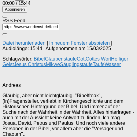
00:00
/
15:44
Abonnieren
RSS Feed
Datei herunterladen
|
In neuem Fenster abspielen
|
Audiolänge: 15:44
|
Aufgenommen am 15/03/2025
Schlagwörter:
Bibel
Glaubenstaufe
Gott
Gottes Wort
Heiliger
Geist
Jesus Christus
Mikwe
Säuglingstaufe
Taufe
Wasser
Andreas
Gläubig, aber nicht leichtgläubig. "Bibelfreak",
(In)Fragensteller, verliebt in Kirchengeschichte und dem
Historischen Hintergrund der Bibel. Und immer auf der
Suche nach der Wahrheit in der Wahrheit. Alles hinterfragen -
auch mit der Aussicht keine Antwort zu finden. Ich mag
Josua, David, Petrus und Paulus. Und noch viele andere
Personen in der Bibel, vor allem aber die "Versager und
Chaoten"...