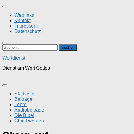
Zum
Inhalt
Weblinks
springen
Kontakt
Impressum
Datenschutz
Suchen
nach:
Wortdienst
Dienst am Wort Gottes
Startseite
Beiträge
Lehre
Audiobeiträge
Die Bibel
Christ werden