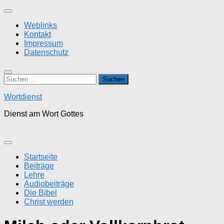
Zum
Inhalt
Weblinks
springen
Kontakt
Impressum
Datenschutz
Suchen
nach:
Wortdienst
Dienst am Wort Gottes
Startseite
Beiträge
Lehre
Audiobeiträge
Die Bibel
Christ werden