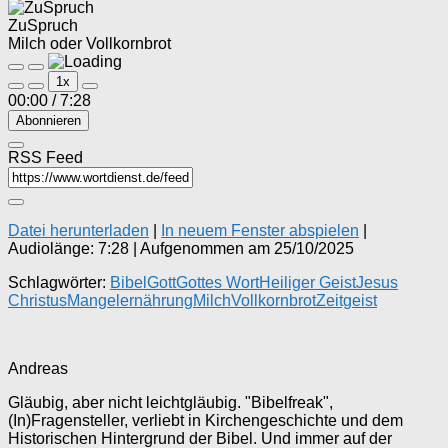
ZuSpruch
Milch oder Vollkornbrot
Play
Pause
1x
Episode
Episode
00:00
/
7:28
Abonnieren
RSS Feed
Datei herunterladen
|
In neuem Fenster abspielen
|
Audiolänge: 7:28
|
Aufgenommen am 25/10/2025
Schlagwörter:
Bibel
Gott
Gottes Wort
Heiliger Geist
Jesus
Christus
Mangelernährung
Milch
Vollkornbrot
Zeitgeist
Andreas
Gläubig, aber nicht leichtgläubig. "Bibelfreak",
(In)Fragensteller, verliebt in Kirchengeschichte und dem
Historischen Hintergrund der Bibel. Und immer auf der