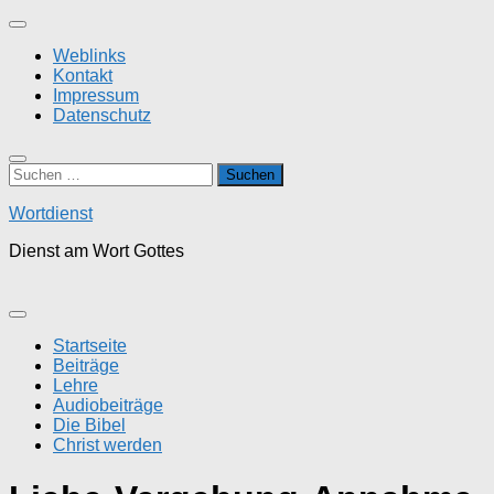
Zum
Inhalt
Weblinks
springen
Kontakt
Impressum
Datenschutz
Suchen
nach:
Wortdienst
Dienst am Wort Gottes
Startseite
Beiträge
Lehre
Audiobeiträge
Die Bibel
Christ werden