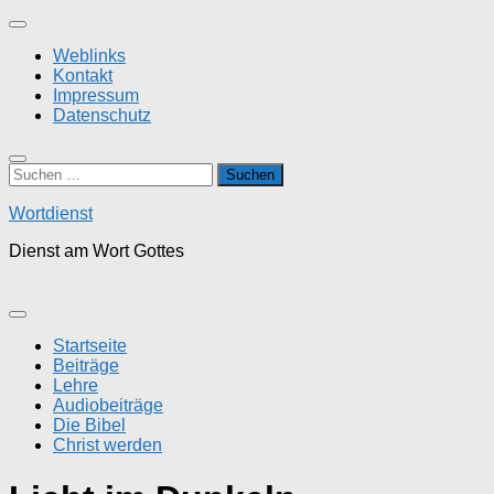
Zum
Inhalt
Weblinks
springen
Kontakt
Impressum
Datenschutz
Suchen
nach:
Wortdienst
Dienst am Wort Gottes
Startseite
Beiträge
Lehre
Audiobeiträge
Die Bibel
Christ werden