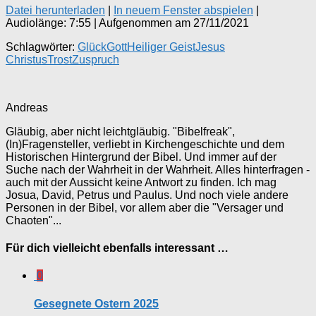
Datei herunterladen
|
In neuem Fenster abspielen
|
Audiolänge: 7:55
|
Aufgenommen am 27/11/2021
Schlagwörter:
Glück
Gott
Heiliger Geist
Jesus
Christus
Trost
Zuspruch
Andreas
Gläubig, aber nicht leichtgläubig. "Bibelfreak",
(In)Fragensteller, verliebt in Kirchengeschichte und dem
Historischen Hintergrund der Bibel. Und immer auf der
Suche nach der Wahrheit in der Wahrheit. Alles hinterfragen -
auch mit der Aussicht keine Antwort zu finden. Ich mag
Josua, David, Petrus und Paulus. Und noch viele andere
Personen in der Bibel, vor allem aber die "Versager und
Chaoten"...
Für dich vielleicht ebenfalls interessant …
0
Gesegnete Ostern 2025