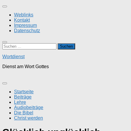
Zum
Inhalt
Weblinks
springen
Kontakt
Impressum
Datenschutz
Suchen
nach:
Wortdienst
Dienst am Wort Gottes
Startseite
Beiträge
Lehre
Audiobeiträge
Die Bibel
Christ werden