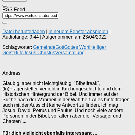
RSS Feed
Datei herunterladen
|
In neuem Fenster abspielen
|
Audiolänge: 9:44
|
Aufgenommen am 23/04/2022
Schlagwörter:
Gemeinde
Gott
Gottes Wort
Heiliger
Geist
Hilfe
Jesus Christus
Versammlung
Andreas
Gläubig, aber nicht leichtgläubig. "Bibelfreak",
(In)Fragensteller, verliebt in Kirchengeschichte und dem
Historischen Hintergrund der Bibel. Und immer auf der
Suche nach der Wahrheit in der Wahrheit. Alles hinterfragen -
auch mit der Aussicht keine Antwort zu finden. Ich mag
Josua, David, Petrus und Paulus. Und noch viele andere
Personen in der Bibel, vor allem aber die "Versager und
Chaoten"...
Für dich vielleicht ebenfalls interessant …