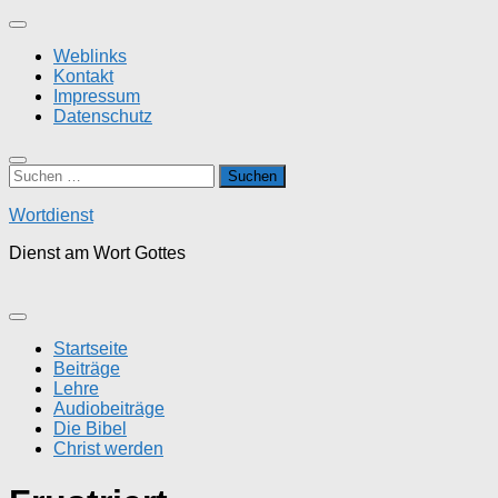
Zum
Inhalt
Weblinks
springen
Kontakt
Impressum
Datenschutz
Suchen
nach:
Wortdienst
Dienst am Wort Gottes
Startseite
Beiträge
Lehre
Audiobeiträge
Die Bibel
Christ werden