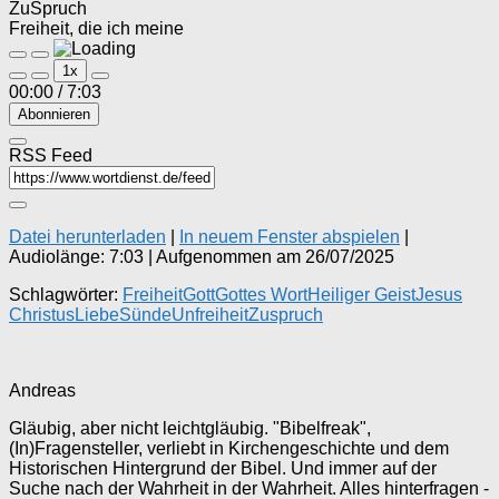
ZuSpruch
Freiheit, die ich meine
Play
Pause
1x
Episode
Episode
00:00
/
7:03
Abonnieren
RSS Feed
Datei herunterladen
|
In neuem Fenster abspielen
|
Audiolänge: 7:03
|
Aufgenommen am 26/07/2025
Schlagwörter:
Freiheit
Gott
Gottes Wort
Heiliger Geist
Jesus
Christus
Liebe
Sünde
Unfreiheit
Zuspruch
Andreas
Gläubig, aber nicht leichtgläubig. "Bibelfreak",
(In)Fragensteller, verliebt in Kirchengeschichte und dem
Historischen Hintergrund der Bibel. Und immer auf der
Suche nach der Wahrheit in der Wahrheit. Alles hinterfragen -