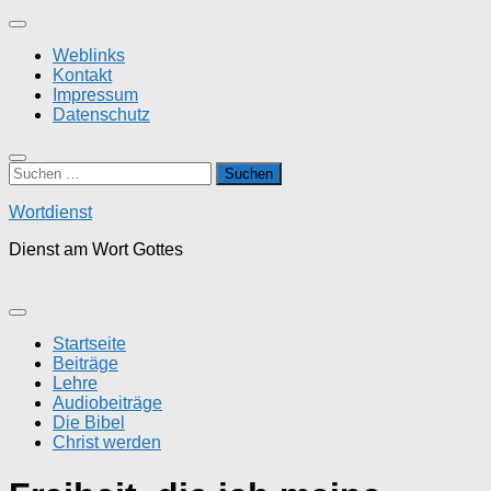
Zum
Inhalt
Weblinks
springen
Kontakt
Impressum
Datenschutz
Suchen
nach:
Wortdienst
Dienst am Wort Gottes
Startseite
Beiträge
Lehre
Audiobeiträge
Die Bibel
Christ werden