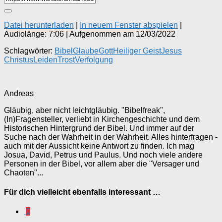
Datei herunterladen
|
In neuem Fenster abspielen
|
Audiolänge: 7:06
|
Aufgenommen am 12/03/2022
Schlagwörter:
Bibel
Glaube
Gott
Heiliger Geist
Jesus
Christus
Leiden
Trost
Verfolgung
Andreas
Gläubig, aber nicht leichtgläubig. "Bibelfreak",
(In)Fragensteller, verliebt in Kirchengeschichte und dem
Historischen Hintergrund der Bibel. Und immer auf der
Suche nach der Wahrheit in der Wahrheit. Alles hinterfragen -
auch mit der Aussicht keine Antwort zu finden. Ich mag
Josua, David, Petrus und Paulus. Und noch viele andere
Personen in der Bibel, vor allem aber die "Versager und
Chaoten"...
Für dich vielleicht ebenfalls interessant …
0