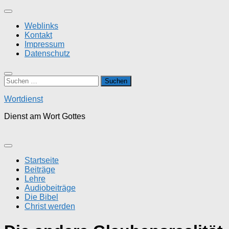
Zum
Inhalt
Weblinks
springen
Kontakt
Impressum
Datenschutz
Suchen
nach:
Wortdienst
Dienst am Wort Gottes
Startseite
Beiträge
Lehre
Audiobeiträge
Die Bibel
Christ werden