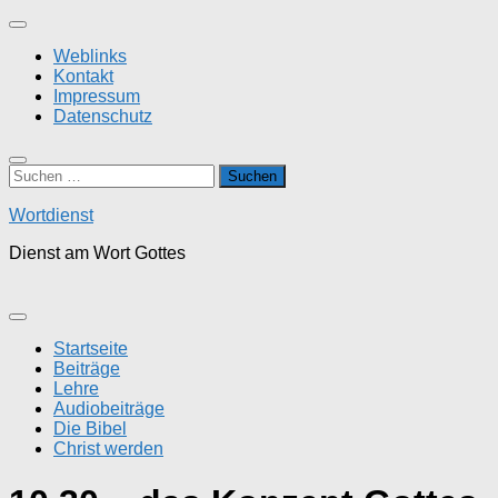
Zum
Inhalt
Weblinks
springen
Kontakt
Impressum
Datenschutz
Suchen
nach:
Wortdienst
Dienst am Wort Gottes
Startseite
Beiträge
Lehre
Audiobeiträge
Die Bibel
Christ werden