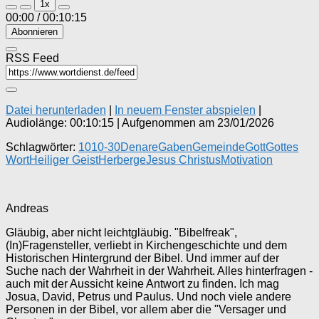
1x
Episode
Episode
00:00
/
00:10:15
Abonnieren
RSS Feed
Datei herunterladen
|
In neuem Fenster abspielen
|
Audiolänge: 00:10:15
|
Aufgenommen am 23/01/2026
Schlagwörter:
10
10-30
Denare
Gaben
Gemeinde
Gott
Gottes
Wort
Heiliger Geist
Herberge
Jesus Christus
Motivation
Andreas
Gläubig, aber nicht leichtgläubig. "Bibelfreak",
(In)Fragensteller, verliebt in Kirchengeschichte und dem
Historischen Hintergrund der Bibel. Und immer auf der
Suche nach der Wahrheit in der Wahrheit. Alles hinterfragen -
auch mit der Aussicht keine Antwort zu finden. Ich mag
Josua, David, Petrus und Paulus. Und noch viele andere
Personen in der Bibel, vor allem aber die "Versager und