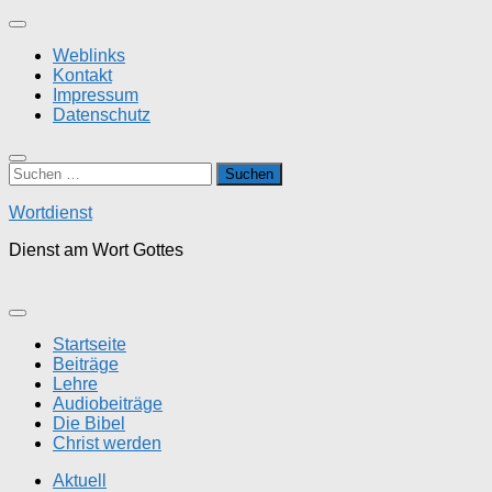
Zum
Inhalt
Weblinks
springen
Kontakt
Impressum
Datenschutz
Suchen
nach:
Wortdienst
Dienst am Wort Gottes
Startseite
Beiträge
Lehre
Audiobeiträge
Die Bibel
Christ werden
Aktuell