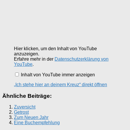
„Ich
Hier klicken, um den Inhalt von YouTube
stehe
anzuzeigen.
hier
Erfahre mehr in der
Datenschutzerklärung von
an
YouTube
.
deinem
Kreuz“
von
Inhalt von YouTube immer anzeigen
YouTube
anzeigen
„Ich stehe hier an deinem Kreuz“ direkt öffnen
Ähnliche Beiträge:
Zuversicht
Getrost
Zum Neuen Jahr
Eine Buchempfehlung