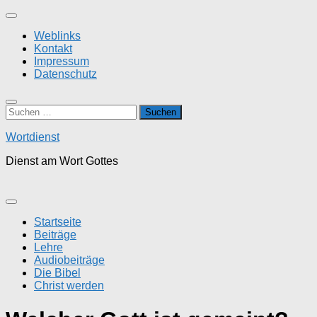
Zum
Inhalt
Weblinks
springen
Kontakt
Impressum
Datenschutz
Suchen
nach:
Wortdienst
Dienst am Wort Gottes
Startseite
Beiträge
Lehre
Audiobeiträge
Die Bibel
Christ werden