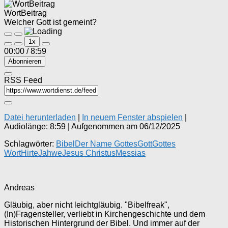
WortBeitrag
Welcher Gott ist gemeint?
Play
Pause
1x
Episode
Episode
00:00
/
8:59
Abonnieren
RSS Feed
Datei herunterladen
|
In neuem Fenster abspielen
|
Audiolänge: 8:59
|
Aufgenommen am 06/12/2025
Schlagwörter:
Bibel
Der Name Gottes
Gott
Gottes
Wort
Hirte
Jahwe
Jesus Christus
Messias
Andreas
Gläubig, aber nicht leichtgläubig. "Bibelfreak",
(In)Fragensteller, verliebt in Kirchengeschichte und dem
Historischen Hintergrund der Bibel. Und immer auf der