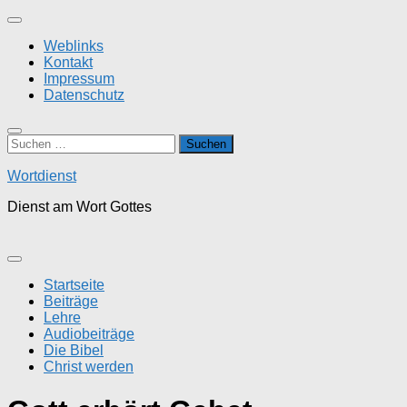
Zum
Inhalt
Weblinks
springen
Kontakt
Impressum
Datenschutz
Suchen
nach:
Wortdienst
Dienst am Wort Gottes
Startseite
Beiträge
Lehre
Audiobeiträge
Die Bibel
Christ werden