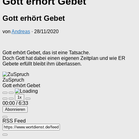
Gott erhört Gebet
Gott erhört Gebet
von
Andreas
·
28/11/2020
Gott erhört Gebet, das ist eine Tatsache.
Doch Gott hat dabei einen eigenen Zeitplan und wie ER
Gebete erfüllt bleibt ihm überlassen.
ZuSpruch
Gott erhört Gebet
Play
Pause
1x
Episode
Episode
00:00
/
6:33
Abonnieren
RSS Feed