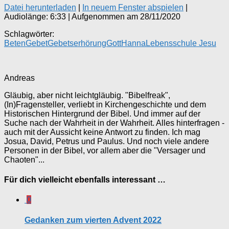
Datei herunterladen
|
In neuem Fenster abspielen
|
Audiolänge: 6:33
|
Aufgenommen am 28/11/2020
Schlagwörter:
Beten
Gebet
Gebetserhörung
Gott
Hanna
Lebensschule Jesu
Andreas
Gläubig, aber nicht leichtgläubig. "Bibelfreak",
(In)Fragensteller, verliebt in Kirchengeschichte und dem
Historischen Hintergrund der Bibel. Und immer auf der
Suche nach der Wahrheit in der Wahrheit. Alles hinterfragen -
auch mit der Aussicht keine Antwort zu finden. Ich mag
Josua, David, Petrus und Paulus. Und noch viele andere
Personen in der Bibel, vor allem aber die "Versager und
Chaoten"...
Für dich vielleicht ebenfalls interessant …
0
Gedanken zum vierten Advent 2022