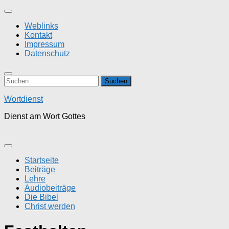
Zum
Inhalt
Weblinks
springen
Kontakt
Impressum
Datenschutz
Suchen
nach:
Wortdienst
Dienst am Wort Gottes
Startseite
Beiträge
Lehre
Audiobeiträge
Die Bibel
Christ werden