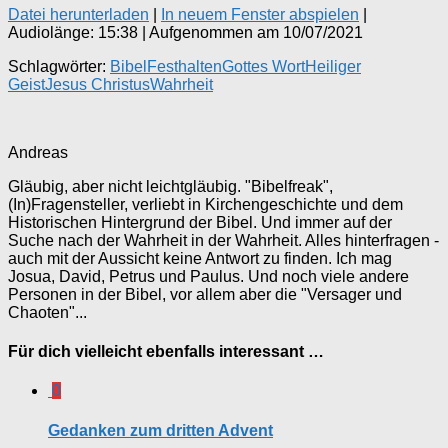
Datei herunterladen
|
In neuem Fenster abspielen
|
Audiolänge: 15:38
|
Aufgenommen am 10/07/2021
Schlagwörter:
Bibel
Festhalten
Gottes Wort
Heiliger
Geist
Jesus Christus
Wahrheit
Andreas
Gläubig, aber nicht leichtgläubig. "Bibelfreak",
(In)Fragensteller, verliebt in Kirchengeschichte und dem
Historischen Hintergrund der Bibel. Und immer auf der
Suche nach der Wahrheit in der Wahrheit. Alles hinterfragen -
auch mit der Aussicht keine Antwort zu finden. Ich mag
Josua, David, Petrus und Paulus. Und noch viele andere
Personen in der Bibel, vor allem aber die "Versager und
Chaoten"...
Für dich vielleicht ebenfalls interessant …
0
Gedanken zum dritten Advent