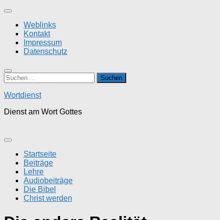
Zum
Inhalt
Weblinks
springen
Kontakt
Impressum
Datenschutz
Suchen
nach:
Wortdienst
Dienst am Wort Gottes
Startseite
Beiträge
Lehre
Audiobeiträge
Die Bibel
Christ werden