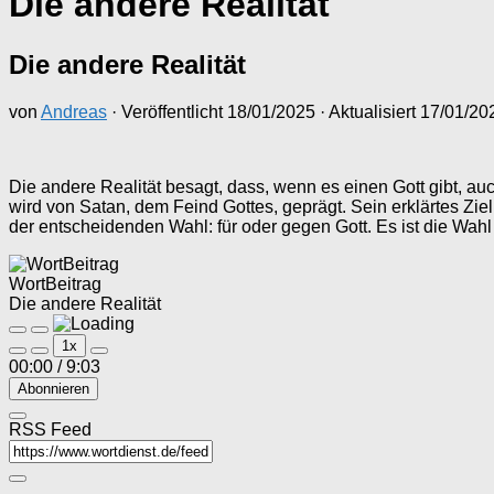
Die andere Realität
Die andere Realität
von
Andreas
· Veröffentlicht
18/01/2025
· Aktualisiert
17/01/20
Die andere Realität besagt, dass, wenn es einen Gott gibt, au
wird von Satan, dem Feind Gottes, geprägt. Sein erklärtes Zie
der entscheidenden Wahl: für oder gegen Gott. Es ist die W
WortBeitrag
Die andere Realität
Play
Pause
1x
Episode
Episode
00:00
/
9:03
Abonnieren
RSS Feed