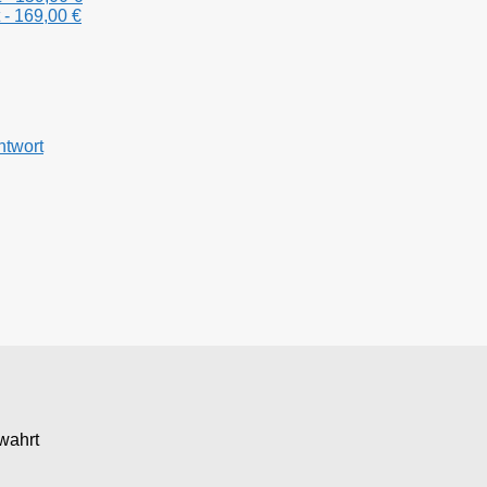
 - 169,00 €
ntwort
wahrt