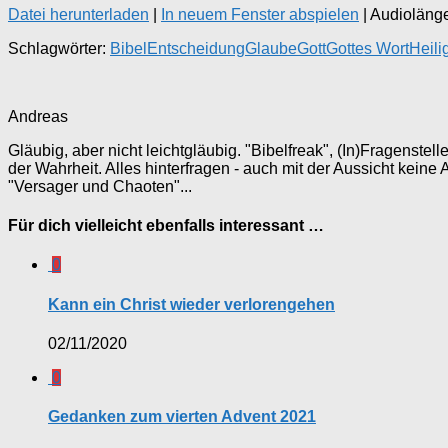
Datei herunterladen
|
In neuem Fenster abspielen
|
Audiolänge
Schlagwörter:
Bibel
Entscheidung
Glaube
Gott
Gottes Wort
Heili
Andreas
Gläubig, aber nicht leichtgläubig. "Bibelfreak", (In)Fragenste
der Wahrheit. Alles hinterfragen - auch mit der Aussicht keine
"Versager und Chaoten"...
Für dich vielleicht ebenfalls interessant …
0
Kann ein Christ wieder verlorengehen
02/11/2020
0
Gedanken zum vierten Advent 2021