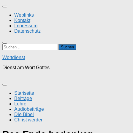
Zum
Inhalt
Weblinks
springen
Kontakt
Impressum
Datenschutz
Suchen
nach:
Wortdienst
Dienst am Wort Gottes
Startseite
Beiträge
Lehre
Audiobeiträge
Die Bibel
Christ werden