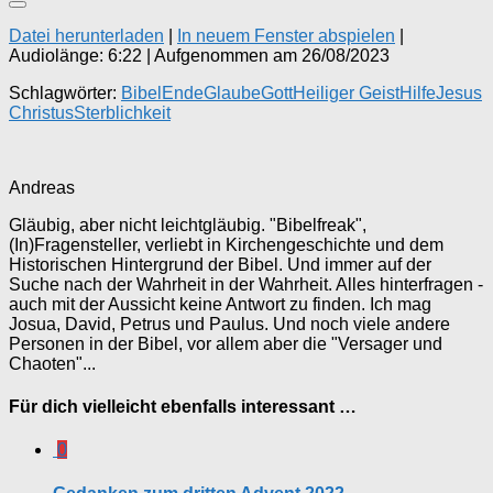
Datei herunterladen
|
In neuem Fenster abspielen
|
Audiolänge: 6:22
|
Aufgenommen am 26/08/2023
Schlagwörter:
Bibel
Ende
Glaube
Gott
Heiliger Geist
Hilfe
Jesus
Christus
Sterblichkeit
Andreas
Gläubig, aber nicht leichtgläubig. "Bibelfreak",
(In)Fragensteller, verliebt in Kirchengeschichte und dem
Historischen Hintergrund der Bibel. Und immer auf der
Suche nach der Wahrheit in der Wahrheit. Alles hinterfragen -
auch mit der Aussicht keine Antwort zu finden. Ich mag
Josua, David, Petrus und Paulus. Und noch viele andere
Personen in der Bibel, vor allem aber die "Versager und
Chaoten"...
Für dich vielleicht ebenfalls interessant …
0