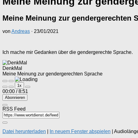
Meine Meinung zur genderg
Meine Meinung zur gendergerechten 
von
Andreas
·
23/01/2021
Ich mache mir Gedanken über die gendergerechte Sprache.
DenkMal
Meine Meinung zur gendergerechten Sprache
Play
Pause
1x
Episode
Episode
00:00
/
8:51
Abonnieren
RSS Feed
Datei herunterladen
|
In neuem Fenster abspielen
|
Audiolänge