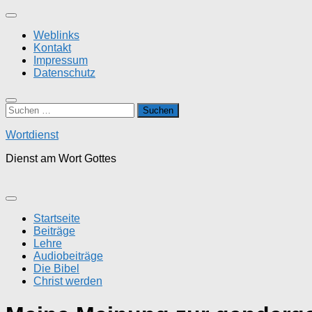
Zum
Inhalt
Weblinks
springen
Kontakt
Impressum
Datenschutz
Suchen
nach:
Wortdienst
Dienst am Wort Gottes
Startseite
Beiträge
Lehre
Audiobeiträge
Die Bibel
Christ werden