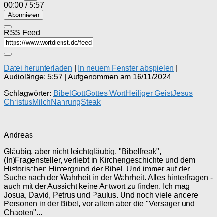
00:00
/
5:57
Abonnieren
RSS Feed
Datei herunterladen
|
In neuem Fenster abspielen
|
Audiolänge: 5:57
|
Aufgenommen am 16/11/2024
Schlagwörter:
Bibel
Gott
Gottes Wort
Heiliger Geist
Jesus
Christus
Milch
Nahrung
Steak
Andreas
Gläubig, aber nicht leichtgläubig. "Bibelfreak",
(In)Fragensteller, verliebt in Kirchengeschichte und dem
Historischen Hintergrund der Bibel. Und immer auf der
Suche nach der Wahrheit in der Wahrheit. Alles hinterfragen -
auch mit der Aussicht keine Antwort zu finden. Ich mag
Josua, David, Petrus und Paulus. Und noch viele andere
Personen in der Bibel, vor allem aber die "Versager und
Chaoten"...