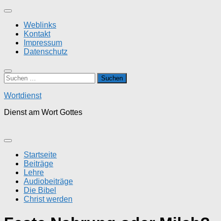
Zum
Inhalt
Weblinks
springen
Kontakt
Impressum
Datenschutz
Suchen
nach:
Wortdienst
Dienst am Wort Gottes
Startseite
Beiträge
Lehre
Audiobeiträge
Die Bibel
Christ werden