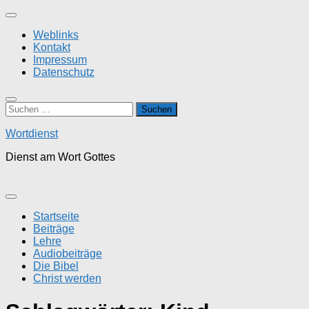
Zum
Inhalt
Weblinks
springen
Kontakt
Impressum
Datenschutz
Suchen
nach:
Wortdienst
Dienst am Wort Gottes
Startseite
Beiträge
Lehre
Audiobeiträge
Die Bibel
Christ werden