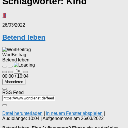
Schlagwörter:
Kind
0
26/03/2022
Betend leben
WortBeitrag
Betend leben
Play
Pause
1x
Episode
Episode
00:00
/
10:04
Abonnieren
RSS Feed
Datei herunterladen
|
In neuem Fenster abspielen
|
Audiolänge: 10:04
|
Aufgenommen am 26/03/2022